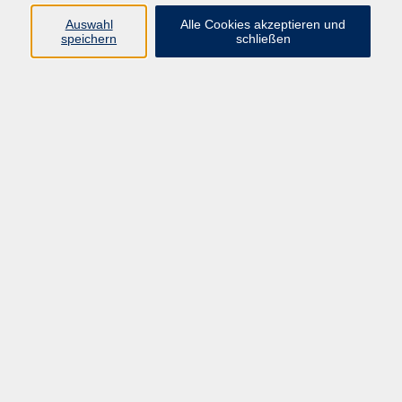
Auswahl
Alle Cookies akzeptieren und
speichern
schließen
Französisch für Anfängerinnen und
Anfänger - A1
Mo. 17.08.2026 11:30
Pirmasens
Französisch - A2
Mo. 17.08.2026 18:00
Pirmasens
Französisch für Fortgeschrittene - B1-B2
Mo. 17.08.2026 19:30