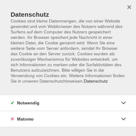
×
Datenschutz
Cookies sind kleine Datenmengen, die von einer Website
gesendet und vom Webbrowser des Nutzers während des
Surfens auf dem Computer des Nutzers gespeichert
Skip to main content
werden. Ihr Browser speichert jede Nachricht in einer
kleinen Datei, die Cookie genannt wird. Wenn Sie eine
weitere Seite vom Server anfordern, sendet Ihr Browser
Mediengrundlagen &
das Cookie an den Server zurück. Cookies wurden als
zuverlässiger Mechanismus für Websites entwickelt, um
allgemeine Anwendung
sich Informationen zu merken oder die Surfaktivitäten des
Benutzers aufzuzeichnen. Bitte willigen Sie in die
Verwendung von Cookies ein. Weitere Informationen finden
Sie in unseren Datenschutzhinweisen.
Datenschutz
11 Kurse
Notwendig
zurück zu IT | Medien | Beruf
Matomo
Ergebnisse filtern