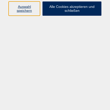
Auswahl
Alle Cookies akzeptieren und
speichern
schließen
ChatGPT verstehen, anwenden und
bewerten
Di. 18.08.2026 17:00
Pirmasens
10-Fingersystem in 10 Stunden -
Tastschreiben für Jugendliche und
Erwachsene
Fr. 28.08.2026 16:00
Pirmasens
Grundlagen am PC und Notebook für