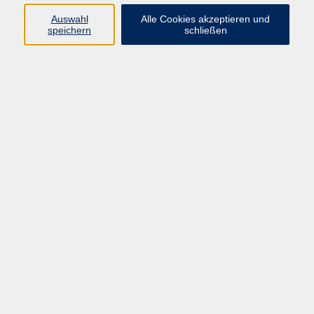
Auswahl
Alle Cookies akzeptieren und
speichern
schließen
Selbstverteidigung für Mädchen von 10 bis
14 Jahren
Sa. 19.09.2026 10:00
Pirmasens
Selbstverteidigung für Frauen und Mädchen
ab 10 Jahren
Sa. 21.11.2026 10:00
Pirmasens