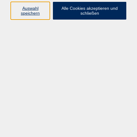
Auswahl
Alle Cookies akzeptieren und
speichern
schließen
Wirbelsäulengymnastik
Mi. 19.08.2026 18:00
Pirmasens
Jung und vital bleiben bis ins hohe Alter
Fr. 28.08.2026 12:15
Pirmasens
Nordic Walking
Mi. 09.09.2026 17:00