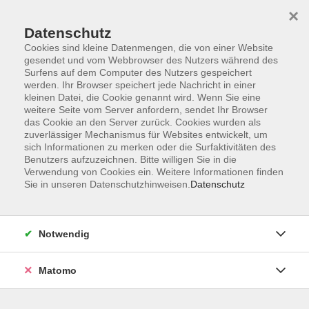
×
Datenschutz
Cookies sind kleine Datenmengen, die von einer Website
gesendet und vom Webbrowser des Nutzers während des
Surfens auf dem Computer des Nutzers gespeichert
Skip to main content
werden. Ihr Browser speichert jede Nachricht in einer
kleinen Datei, die Cookie genannt wird. Wenn Sie eine
weitere Seite vom Server anfordern, sendet Ihr Browser
Der Kurs konnte nicht gefunden werden.
das Cookie an den Server zurück. Cookies wurden als
zuverlässiger Mechanismus für Websites entwickelt, um
sich Informationen zu merken oder die Surfaktivitäten des
Benutzers aufzuzeichnen. Bitte willigen Sie in die
Verwendung von Cookies ein. Weitere Informationen finden
Sie in unseren Datenschutzhinweisen.
Datenschutz
Impressum
AGB
Datenschutzerklärung
Notwendig
Matomo
Volkshochschule Pirmasens
Hans-Sachs-Straße 2