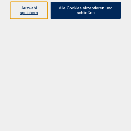
66955 Pirmasens
Auswahl
Alle Cookies akzeptieren und
Telefon
(06331) 213647
speichern
schließen
Telefax (06331) 213875
Internet:
www.vhs-pirmasens.de
E-Mail:
volkshochschule@pirmasens.de
Öffnungszeiten des VHS-Sekretariats
Montag - Donnerstag
9:00 - 12:30 Uhr & 14:00 - 16:00 Uhr
Freitag
9:00 - 12:30 Uhr
Bitte beachten Sie abweichende Öffnungszeiten
außerhalb der Semester.