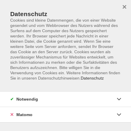
×
Datenschutz
Cookies sind kleine Datenmengen, die von einer Website
gesendet und vom Webbrowser des Nutzers während des
Surfens auf dem Computer des Nutzers gespeichert
Skip to main content
werden. Ihr Browser speichert jede Nachricht in einer
kleinen Datei, die Cookie genannt wird. Wenn Sie eine
weitere Seite vom Server anfordern, sendet Ihr Browser
Der Kurs konnte nicht gefunden werden.
das Cookie an den Server zurück. Cookies wurden als
zuverlässiger Mechanismus für Websites entwickelt, um
sich Informationen zu merken oder die Surfaktivitäten des
Benutzers aufzuzeichnen. Bitte willigen Sie in die
Verwendung von Cookies ein. Weitere Informationen finden
Sie in unseren Datenschutzhinweisen.
Datenschutz
Impressum
AGB
Datenschutzerklärung
Notwendig
Matomo
Volkshochschule Pirmasens
Hans-Sachs-Straße 2