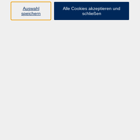
66955 Pirmasens
Auswahl
Alle Cookies akzeptieren und
Telefon
(06331) 213647
speichern
schließen
Telefax (06331) 213875
Internet:
www.vhs-pirmasens.de
E-Mail:
volkshochschule@pirmasens.de
Öffnungszeiten des VHS-Sekretariats
Montag - Donnerstag
9:00 - 12:30 Uhr & 14:00 - 16:00 Uhr
Freitag
9:00 - 12:30 Uhr
Bitte beachten Sie abweichende Öffnungszeiten
außerhalb der Semester.