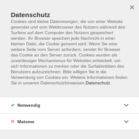
×
Datenschutz
Cookies sind kleine Datenmengen, die von einer Website
gesendet und vom Webbrowser des Nutzers während des
Surfens auf dem Computer des Nutzers gespeichert
Skip to main content
werden. Ihr Browser speichert jede Nachricht in einer
kleinen Datei, die Cookie genannt wird. Wenn Sie eine
weitere Seite vom Server anfordern, sendet Ihr Browser
Der Kurs konnte nicht gefunden werden.
das Cookie an den Server zurück. Cookies wurden als
zuverlässiger Mechanismus für Websites entwickelt, um
sich Informationen zu merken oder die Surfaktivitäten des
Benutzers aufzuzeichnen. Bitte willigen Sie in die
Verwendung von Cookies ein. Weitere Informationen finden
Sie in unseren Datenschutzhinweisen.
Datenschutz
Impressum
AGB
Datenschutzerklärung
Notwendig
Matomo
Volkshochschule Pirmasens
Hans-Sachs-Straße 2