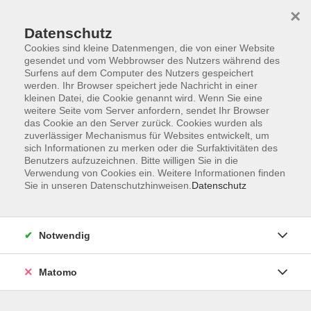
×
Datenschutz
Cookies sind kleine Datenmengen, die von einer Website
gesendet und vom Webbrowser des Nutzers während des
Surfens auf dem Computer des Nutzers gespeichert
Skip to main content
werden. Ihr Browser speichert jede Nachricht in einer
kleinen Datei, die Cookie genannt wird. Wenn Sie eine
weitere Seite vom Server anfordern, sendet Ihr Browser
Der Kurs konnte nicht gefunden werden.
das Cookie an den Server zurück. Cookies wurden als
zuverlässiger Mechanismus für Websites entwickelt, um
sich Informationen zu merken oder die Surfaktivitäten des
Benutzers aufzuzeichnen. Bitte willigen Sie in die
Verwendung von Cookies ein. Weitere Informationen finden
Sie in unseren Datenschutzhinweisen.
Datenschutz
Impressum
AGB
Datenschutzerklärung
Notwendig
Matomo
Volkshochschule Pirmasens
Hans-Sachs-Straße 2