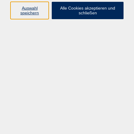
66955 Pirmasens
Auswahl
Alle Cookies akzeptieren und
Telefon
(06331) 213647
speichern
schließen
Telefax (06331) 213875
Internet:
www.vhs-pirmasens.de
E-Mail:
volkshochschule@pirmasens.de
Öffnungszeiten des VHS-Sekretariats
Montag - Donnerstag
9:00 - 12:30 Uhr & 14:00 - 16:00 Uhr
Freitag
9:00 - 12:30 Uhr
Bitte beachten Sie abweichende Öffnungszeiten
außerhalb der Semester.