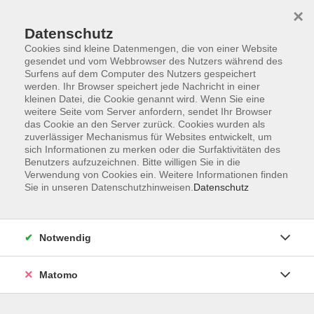
×
Datenschutz
Cookies sind kleine Datenmengen, die von einer Website
gesendet und vom Webbrowser des Nutzers während des
Surfens auf dem Computer des Nutzers gespeichert
Skip to main content
werden. Ihr Browser speichert jede Nachricht in einer
kleinen Datei, die Cookie genannt wird. Wenn Sie eine
weitere Seite vom Server anfordern, sendet Ihr Browser
Der Kurs konnte nicht gefunden werden.
das Cookie an den Server zurück. Cookies wurden als
zuverlässiger Mechanismus für Websites entwickelt, um
sich Informationen zu merken oder die Surfaktivitäten des
Benutzers aufzuzeichnen. Bitte willigen Sie in die
Verwendung von Cookies ein. Weitere Informationen finden
Sie in unseren Datenschutzhinweisen.
Datenschutz
Impressum
AGB
Datenschutzerklärung
Notwendig
Matomo
Volkshochschule Pirmasens
Hans-Sachs-Straße 2