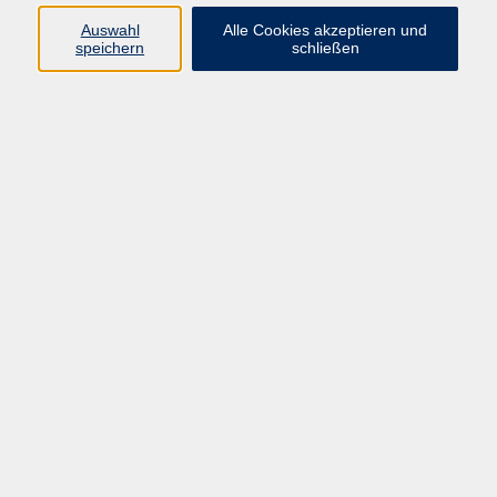
66955 Pirmasens
Auswahl
Alle Cookies akzeptieren und
Telefon
(06331) 213647
speichern
schließen
Telefax (06331) 213875
Internet:
www.vhs-pirmasens.de
E-Mail:
volkshochschule@pirmasens.de
Öffnungszeiten des VHS-Sekretariats
Montag - Donnerstag
9:00 - 12:30 Uhr & 14:00 - 16:00 Uhr
Freitag
9:00 - 12:30 Uhr
Bitte beachten Sie abweichende Öffnungszeiten
außerhalb der Semester.