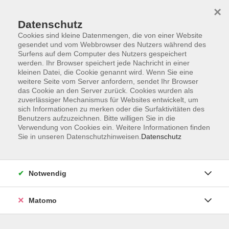
×
Datenschutz
Cookies sind kleine Datenmengen, die von einer Website
gesendet und vom Webbrowser des Nutzers während des
Surfens auf dem Computer des Nutzers gespeichert
Skip to main content
werden. Ihr Browser speichert jede Nachricht in einer
kleinen Datei, die Cookie genannt wird. Wenn Sie eine
weitere Seite vom Server anfordern, sendet Ihr Browser
Der Kurs konnte nicht gefunden werden.
das Cookie an den Server zurück. Cookies wurden als
zuverlässiger Mechanismus für Websites entwickelt, um
sich Informationen zu merken oder die Surfaktivitäten des
Benutzers aufzuzeichnen. Bitte willigen Sie in die
Verwendung von Cookies ein. Weitere Informationen finden
Sie in unseren Datenschutzhinweisen.
Datenschutz
Impressum
AGB
Datenschutzerklärung
Notwendig
Matomo
Volkshochschule Pirmasens
Hans-Sachs-Straße 2