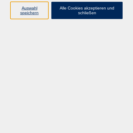
66955 Pirmasens
Auswahl
Alle Cookies akzeptieren und
Telefon
(06331) 213647
speichern
schließen
Telefax (06331) 213875
Internet:
www.vhs-pirmasens.de
E-Mail:
volkshochschule@pirmasens.de
Öffnungszeiten des VHS-Sekretariats
Montag - Donnerstag
9:00 - 12:30 Uhr & 14:00 - 16:00 Uhr
Freitag
9:00 - 12:30 Uhr
Bitte beachten Sie abweichende Öffnungszeiten
außerhalb der Semester.