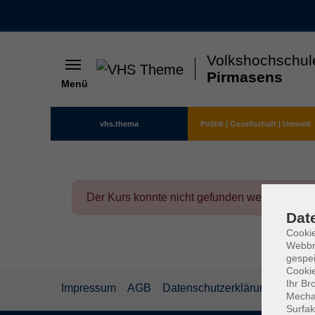
Volkshochschul
Pirmasens
Menü
Skip to main content
vhs.thema
Politik | Gesellschaft | Umwelt
Der Kurs konnte nicht gefunden werden.
Dat
Cookie
Webbr
gespei
Cookie
Ihr Br
Impressum
AGB
Datenschutzerklärung
Mechan
Surfak