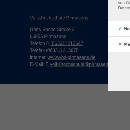
von Co
Daten
Volkshochschule Pirmasens
No
Hans-Sachs-Straße 2
66955 Pirmasens
Telefon
(06331) 213647
Ma
Telefax (06331) 213875
Internet:
www.vhs-pirmasens.de
E-Mail:
volkshochschule@pirmasens.de