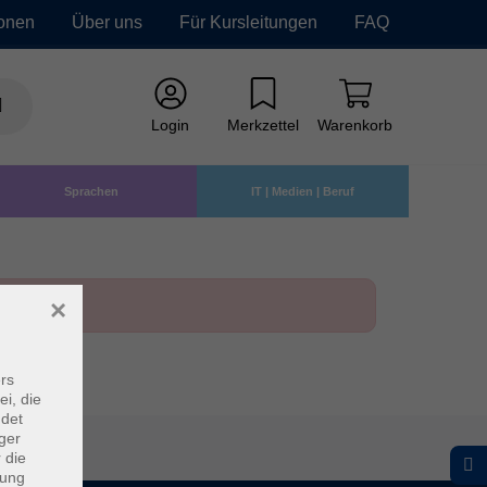
ionen
Über uns
Für Kursleitungen
FAQ
Login
Merkzettel
Warenkorb
Sprachen
IT | Medien | Beruf
×
rs
ei, die
ndet
ger
 die
dung