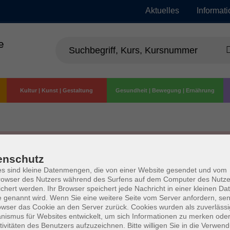
Aktuelles
Informat
e
Kultur | Kunst | Gestaltung
Gesundheit | Bewegung | Ernährung
enschutz
s sind kleine Datenmengen, die von einer Website gesendet und vom
owser des Nutzers während des Surfens auf dem Computer des Nutze
chert werden. Ihr Browser speichert jede Nachricht in einer kleinen Dat
 genannt wird. Wenn Sie eine weitere Seite vom Server anfordern, se
owser das Cookie an den Server zurück. Cookies wurden als zuverlässi
ismus für Websites entwickelt, um sich Informationen zu merken oder
tivitäten des Benutzers aufzuzeichnen. Bitte willigen Sie in die Verwen