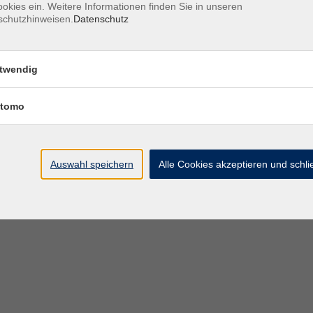
okies ein. Weitere Informationen finden Sie in unseren
schutzhinweisen.
Datenschutz
Öffnungszeiten des VHS-Sekretariats
twendig
Montag - Donnerstag
9:00 - 12:30 Uhr & 1
Freitag
tomo
Bitte beachten Sie abweichende Öffnungszeiten außer
Semester.
Auswahl speichern
Alle Cookies akzeptieren und schl