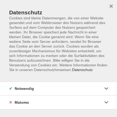
×
Datenschutz
Cookies sind kleine Datenmengen, die von einer Website
gesendet und vom Webbrowser des Nutzers während des
Surfens auf dem Computer des Nutzers gespeichert
Skip to main content
werden. Ihr Browser speichert jede Nachricht in einer
kleinen Datei, die Cookie genannt wird. Wenn Sie eine
weitere Seite vom Server anfordern, sendet Ihr Browser
Der Kurs konnte nicht gefunden werden.
das Cookie an den Server zurück. Cookies wurden als
zuverlässiger Mechanismus für Websites entwickelt, um
sich Informationen zu merken oder die Surfaktivitäten des
Benutzers aufzuzeichnen. Bitte willigen Sie in die
Verwendung von Cookies ein. Weitere Informationen finden
Sie in unseren Datenschutzhinweisen.
Datenschutz
Impressum
AGB
Datenschutzerklärung
Notwendig
Matomo
Volkshochschule Pirmasens
Hans-Sachs-Straße 2