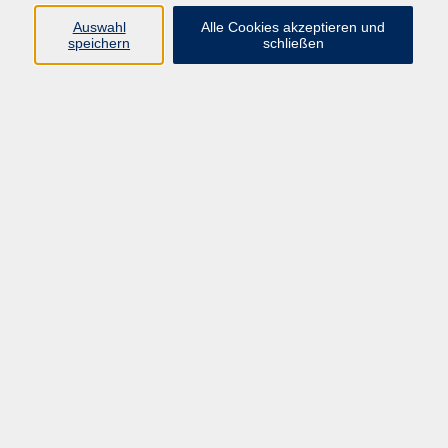
66955 Pirmasens
Auswahl
Alle Cookies akzeptieren und
Telefon
(06331) 213647
speichern
schließen
Telefax (06331) 213875
Internet:
www.vhs-pirmasens.de
E-Mail:
volkshochschule@pirmasens.de
Öffnungszeiten des VHS-Sekretariats
Montag - Donnerstag
9:00 - 12:30 Uhr & 14:00 - 16:00 Uhr
Freitag
9:00 - 12:30 Uhr
Bitte beachten Sie abweichende Öffnungszeiten
außerhalb der Semester.