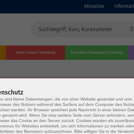
Aktuelles
Informat
Kultur | Kunst | Gestaltung
Gesundheit | Bewegung | Ernährung
enschutz
s sind kleine Datenmengen, die von einer Website gesendet und vom
owser des Nutzers während des Surfens auf dem Computer des Nutze
chert werden. Ihr Browser speichert jede Nachricht in einer kleinen Dat
 genannt wird. Wenn Sie eine weitere Seite vom Server anfordern, se
owser das Cookie an den Server zurück. Cookies wurden als zuverlässi
ismus für Websites entwickelt, um sich Informationen zu merken oder
tivitäten des Benutzers aufzuzeichnen. Bitte willigen Sie in die Verwen