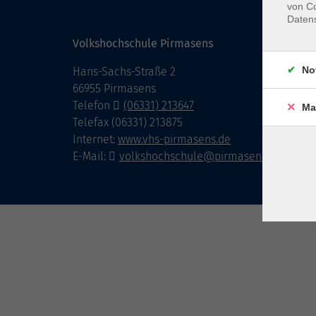
von Co
Daten
Volkshochschule Pirmasens
No
Hans-Sachs-Straße 2
66955 Pirmasens
Telefon
(06331) 213647
Ma
Telefax (06331) 213875
Internet:
www.vhs-pirmasens.de
E-Mail:
volkshochschule@pirmasens.de