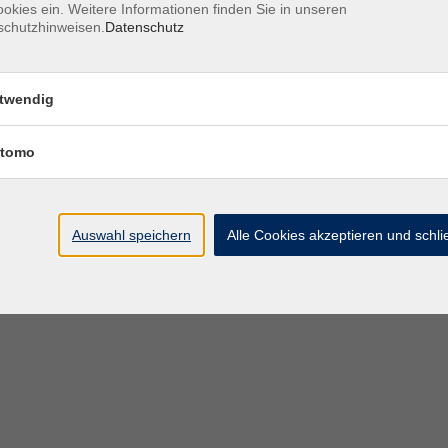
okies ein. Weitere Informationen finden Sie in unseren
schutzhinweisen.
Datenschutz
Öffnungszeiten des VHS-Sekretariats
twendig
Montag - Donnerstag
9:00 - 12:30 Uhr & 1
Freitag
tomo
Bitte beachten Sie abweichende Öffnungszeiten außer
Semester.
Auswahl speichern
Alle Cookies akzeptieren und schl