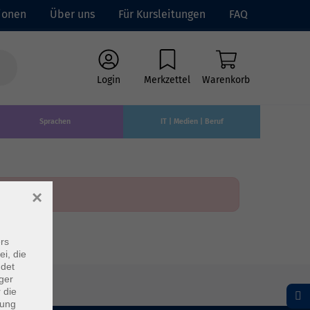
ionen
Über uns
Für Kursleitungen
FAQ
Login
Merkzettel
Warenkorb
Sprachen
IT | Medien | Beruf
×
rs
ei, die
ndet
ger
 die
dung