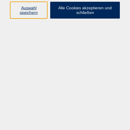
66955 Pirmasens
Auswahl
Alle Cookies akzeptieren und
Telefon
(06331) 213647
speichern
schließen
Telefax (06331) 213875
Internet:
www.vhs-pirmasens.de
E-Mail:
volkshochschule@pirmasens.de
Öffnungszeiten des VHS-Sekretariats
Montag - Donnerstag
9:00 - 12:30 Uhr & 14:00 - 16:00 Uhr
Freitag
9:00 - 12:30 Uhr
Bitte beachten Sie abweichende Öffnungszeiten
außerhalb der Semester.