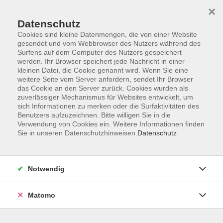
×
Datenschutz
Cookies sind kleine Datenmengen, die von einer Website
gesendet und vom Webbrowser des Nutzers während des
Surfens auf dem Computer des Nutzers gespeichert
Skip to main content
werden. Ihr Browser speichert jede Nachricht in einer
kleinen Datei, die Cookie genannt wird. Wenn Sie eine
weitere Seite vom Server anfordern, sendet Ihr Browser
Der Kurs konnte nicht gefunden werden.
das Cookie an den Server zurück. Cookies wurden als
zuverlässiger Mechanismus für Websites entwickelt, um
sich Informationen zu merken oder die Surfaktivitäten des
Benutzers aufzuzeichnen. Bitte willigen Sie in die
Verwendung von Cookies ein. Weitere Informationen finden
Sie in unseren Datenschutzhinweisen.
Datenschutz
Impressum
AGB
Datenschutzerklärung
Notwendig
Matomo
Volkshochschule Pirmasens
Hans-Sachs-Straße 2