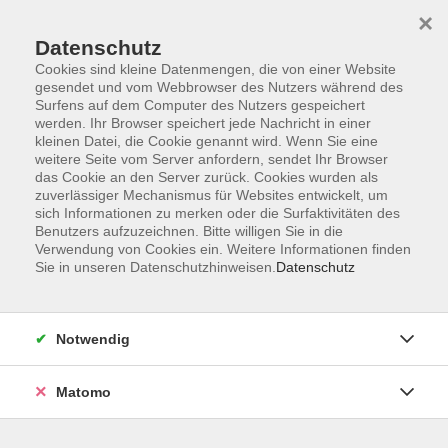
×
Datenschutz
Cookies sind kleine Datenmengen, die von einer Website
gesendet und vom Webbrowser des Nutzers während des
Surfens auf dem Computer des Nutzers gespeichert
Skip to main content
werden. Ihr Browser speichert jede Nachricht in einer
kleinen Datei, die Cookie genannt wird. Wenn Sie eine
weitere Seite vom Server anfordern, sendet Ihr Browser
Der Kurs konnte nicht gefunden werden.
das Cookie an den Server zurück. Cookies wurden als
zuverlässiger Mechanismus für Websites entwickelt, um
sich Informationen zu merken oder die Surfaktivitäten des
Benutzers aufzuzeichnen. Bitte willigen Sie in die
Verwendung von Cookies ein. Weitere Informationen finden
Sie in unseren Datenschutzhinweisen.
Datenschutz
Impressum
AGB
Datenschutzerklärung
Notwendig
Matomo
Volkshochschule Pirmasens
Hans-Sachs-Straße 2