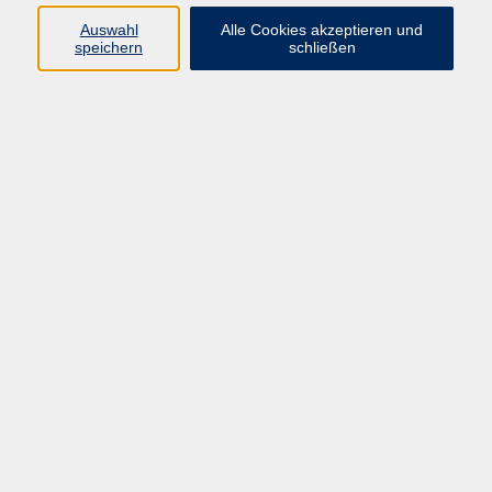
66955 Pirmasens
Auswahl
Alle Cookies akzeptieren und
Telefon
(06331) 213647
speichern
schließen
Telefax (06331) 213875
Internet:
www.vhs-pirmasens.de
E-Mail:
volkshochschule@pirmasens.de
Öffnungszeiten des VHS-Sekretariats
Montag - Donnerstag
9:00 - 12:30 Uhr & 14:00 - 16:00 Uhr
Freitag
9:00 - 12:30 Uhr
Bitte beachten Sie abweichende Öffnungszeiten
außerhalb der Semester.