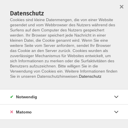
×
Datenschutz
Cookies sind kleine Datenmengen, die von einer Website
gesendet und vom Webbrowser des Nutzers während des
Surfens auf dem Computer des Nutzers gespeichert
Skip to main content
werden. Ihr Browser speichert jede Nachricht in einer
kleinen Datei, die Cookie genannt wird. Wenn Sie eine
weitere Seite vom Server anfordern, sendet Ihr Browser
das Cookie an den Server zurück. Cookies wurden als
zuverlässiger Mechanismus für Websites entwickelt, um
sich Informationen zu merken oder die Surfaktivitäten des
Benutzers aufzuzeichnen. Bitte willigen Sie in die
Verwendung von Cookies ein. Weitere Informationen finden
Sie in unseren Datenschutzhinweisen.
Datenschutz
Sie sind hier:
Programm
Musikschule
Notwendig
Musikalische Früherziehung für Kinder im Alter
4 bis 6 Jahren
Matomo
In diesem Kurs entdecken Kinder spielerisch die