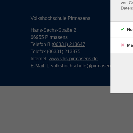
von Co
Daten
Volkshochschule Pirmasens
No
Hans-Sachs-Straße 2
66955 Pirmasens
Telefon
(06331) 213647
Ma
Telefax (06331) 213875
Internet:
www.vhs-pirmasens.de
E-Mail:
volkshochschule@pirmasens.de