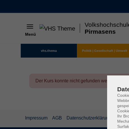
Volkshochschul
Pirmasens
Menü
Skip to main content
vhs.thema
Politik | Gesellschaft | Umwelt
Der Kurs konnte nicht gefunden werden.
Dat
Cookie
Webbr
gespei
Cookie
Ihr Br
Impressum
AGB
Datenschutzerklärung
Mechan
Surfak