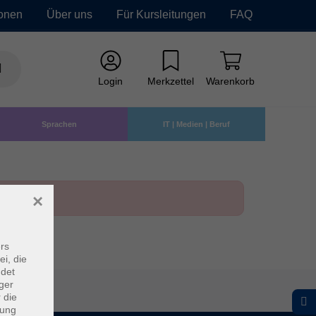
ionen
Über uns
Für Kursleitungen
FAQ
Login
Merkzettel
Warenkorb
Sprachen
IT | Medien | Beruf
×
rs
ei, die
ndet
ger
 die
dung