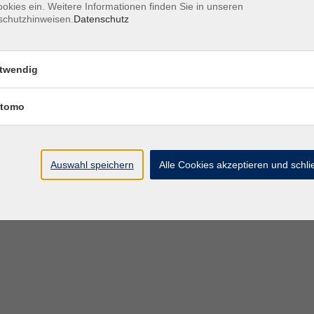
okies ein. Weitere Informationen finden Sie in unseren
schutzhinweisen.
Datenschutz
Öffnungszeiten des VHS-Sekretariats
twendig
Montag - Donnerstag
9:00 - 12:30 Uhr & 1
Freitag
tomo
Bitte beachten Sie abweichende Öffnungszeiten außer
Semester.
Auswahl speichern
Alle Cookies akzeptieren und schl