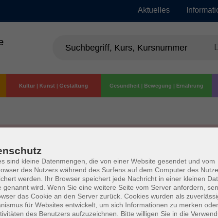
Aktuelles
Informat
e
Kultur | Kunst | Gestaltung
Gesundheit | Bewegung | Ernährung
enschutz
s sind kleine Datenmengen, die von einer Website gesendet und vom
owser des Nutzers während des Surfens auf dem Computer des Nutze
chert werden. Ihr Browser speichert jede Nachricht in einer kleinen Dat
 genannt wird. Wenn Sie eine weitere Seite vom Server anfordern, se
owser das Cookie an den Server zurück. Cookies wurden als zuverlässi
ismus für Websites entwickelt, um sich Informationen zu merken oder
tivitäten des Benutzers aufzuzeichnen. Bitte willigen Sie in die Verwen