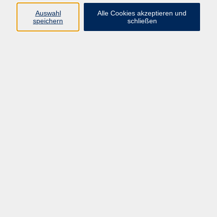
66955 Pirmasens
Auswahl
Alle Cookies akzeptieren und
Telefon
(06331) 213647
speichern
schließen
Telefax (06331) 213875
Internet:
www.vhs-pirmasens.de
E-Mail:
volkshochschule@pirmasens.de
Öffnungszeiten des VHS-Sekretariats
Montag - Donnerstag
9:00 - 12:30 Uhr & 14:00 - 16:00 Uhr
Freitag
9:00 - 12:30 Uhr
Bitte beachten Sie abweichende Öffnungszeiten
außerhalb der Semester.