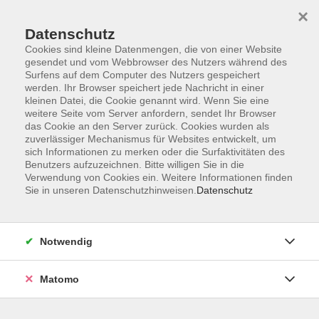
×
Datenschutz
Cookies sind kleine Datenmengen, die von einer Website
gesendet und vom Webbrowser des Nutzers während des
Surfens auf dem Computer des Nutzers gespeichert
Skip to main content
werden. Ihr Browser speichert jede Nachricht in einer
kleinen Datei, die Cookie genannt wird. Wenn Sie eine
weitere Seite vom Server anfordern, sendet Ihr Browser
Der Kurs konnte nicht gefunden werden.
das Cookie an den Server zurück. Cookies wurden als
zuverlässiger Mechanismus für Websites entwickelt, um
sich Informationen zu merken oder die Surfaktivitäten des
Benutzers aufzuzeichnen. Bitte willigen Sie in die
Verwendung von Cookies ein. Weitere Informationen finden
Sie in unseren Datenschutzhinweisen.
Datenschutz
Impressum
AGB
Datenschutzerklärung
Notwendig
Matomo
Volkshochschule Pirmasens
Hans-Sachs-Straße 2