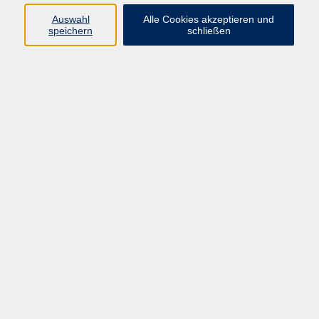
66955 Pirmasens
Auswahl
Alle Cookies akzeptieren und
Telefon
(06331) 213647
speichern
schließen
Telefax (06331) 213875
Internet:
www.vhs-pirmasens.de
E-Mail:
volkshochschule@pirmasens.de
Öffnungszeiten des VHS-Sekretariats
Montag - Donnerstag
9:00 - 12:30 Uhr & 14:00 - 16:00 Uhr
Freitag
9:00 - 12:30 Uhr
Bitte beachten Sie abweichende Öffnungszeiten
außerhalb der Semester.