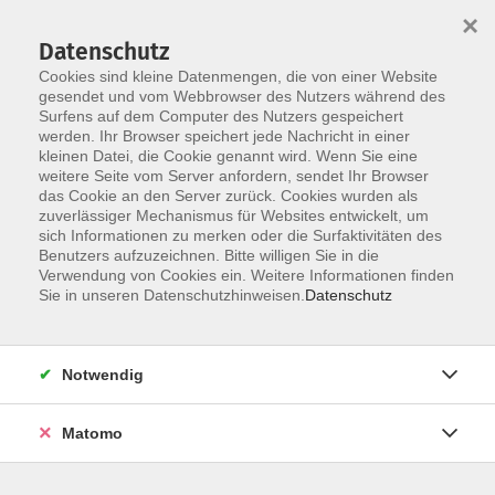
×
Datenschutz
Cookies sind kleine Datenmengen, die von einer Website
gesendet und vom Webbrowser des Nutzers während des
Surfens auf dem Computer des Nutzers gespeichert
Skip to main content
werden. Ihr Browser speichert jede Nachricht in einer
kleinen Datei, die Cookie genannt wird. Wenn Sie eine
weitere Seite vom Server anfordern, sendet Ihr Browser
Der Kurs konnte nicht gefunden werden.
das Cookie an den Server zurück. Cookies wurden als
zuverlässiger Mechanismus für Websites entwickelt, um
sich Informationen zu merken oder die Surfaktivitäten des
Benutzers aufzuzeichnen. Bitte willigen Sie in die
Verwendung von Cookies ein. Weitere Informationen finden
Impressum
Sie in unseren Datenschutzhinweisen.
Datenschutz
AGB
Datenschutzerklärung
Notwendig
Matomo
Volkshochschule Pirmasens
Hans-Sachs-Straße 2