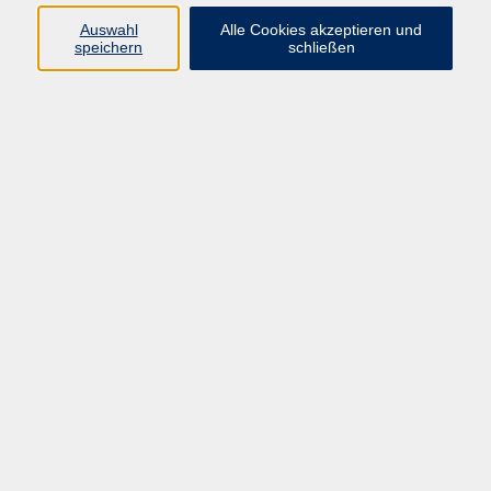
66955 Pirmasens
Auswahl
Alle Cookies akzeptieren und
Telefon
(06331) 213647
speichern
schließen
Telefax (06331) 213875
Internet:
www.vhs-pirmasens.de
E-Mail:
volkshochschule@pirmasens.de
Öffnungszeiten des VHS-Sekretariats
Montag - Donnerstag
9:00 - 12:30 Uhr & 14:00 - 16:00 Uhr
Freitag
9:00 - 12:30 Uhr
Bitte beachten Sie abweichende Öffnungszeiten
außerhalb der Semester.