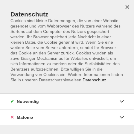
×
Datenschutz
Cookies sind kleine Datenmengen, die von einer Website
gesendet und vom Webbrowser des Nutzers während des
Surfens auf dem Computer des Nutzers gespeichert
Skip to main content
werden. Ihr Browser speichert jede Nachricht in einer
kleinen Datei, die Cookie genannt wird. Wenn Sie eine
weitere Seite vom Server anfordern, sendet Ihr Browser
Der Kurs konnte nicht gefunden werden.
das Cookie an den Server zurück. Cookies wurden als
zuverlässiger Mechanismus für Websites entwickelt, um
sich Informationen zu merken oder die Surfaktivitäten des
Benutzers aufzuzeichnen. Bitte willigen Sie in die
Verwendung von Cookies ein. Weitere Informationen finden
Sie in unseren Datenschutzhinweisen.
Datenschutz
Impressum
AGB
Datenschutzerklärung
Notwendig
Matomo
Volkshochschule Pirmasens
Hans-Sachs-Straße 2