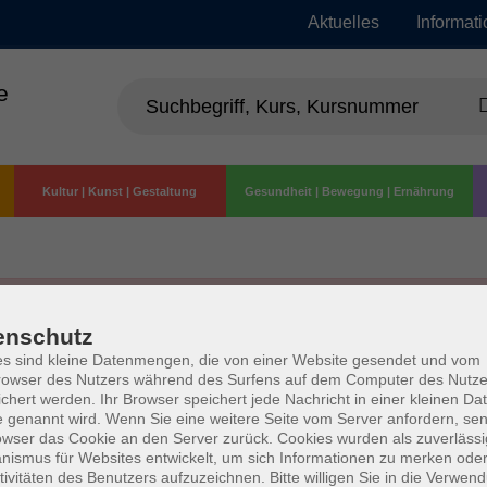
Aktuelles
Informat
e
Kultur | Kunst | Gestaltung
Gesundheit | Bewegung | Ernährung
enschutz
s sind kleine Datenmengen, die von einer Website gesendet und vom
owser des Nutzers während des Surfens auf dem Computer des Nutze
chert werden. Ihr Browser speichert jede Nachricht in einer kleinen Dat
 genannt wird. Wenn Sie eine weitere Seite vom Server anfordern, se
owser das Cookie an den Server zurück. Cookies wurden als zuverlässi
ismus für Websites entwickelt, um sich Informationen zu merken oder
tivitäten des Benutzers aufzuzeichnen. Bitte willigen Sie in die Verwen