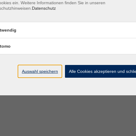
okies ein. Weitere Informationen finden Sie in unseren
schutzhinweisen.
Datenschutz
Öffnungszeiten des VHS-Sekretariats
twendig
Montag - Donnerstag
9:00 - 12:30 Uhr & 1
Freitag
tomo
Bitte beachten Sie abweichende Öffnungszeiten außer
Semester.
Auswahl speichern
Alle Cookies akzeptieren und schl