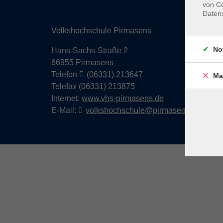
von Co
Daten
Volkshochschule Pirmasens
No
Hans-Sachs-Straße 2
66955 Pirmasens
Telefon
(06331) 213647
Ma
Telefax (06331) 213875
Internet:
www.vhs-pirmasens.de
E-Mail:
volkshochschule@pirmasens.de