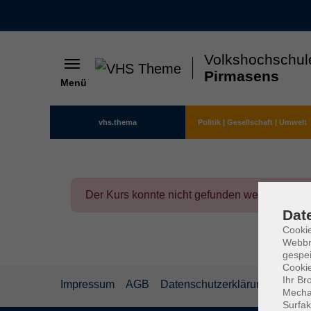
Volkshochschul
Pirmasens
Menü
Skip to main content
vhs.thema
Politik | Gesellschaft | Umwelt
Der Kurs konnte nicht gefunden werden.
Dat
Cookie
Webbr
gespei
Cookie
Ihr Br
Impressum
AGB
Datenschutzerklärung
Mechan
Surfak