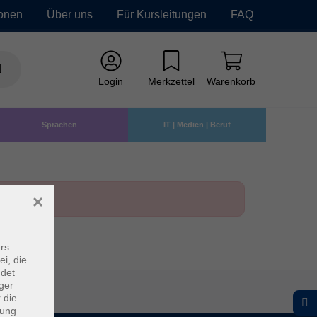
ionen
Über uns
Für Kursleitungen
FAQ
Login
Merkzettel
Warenkorb
Sprachen
IT | Medien | Beruf
×
rs
ei, die
ndet
ger
 die
dung