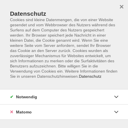
×
Datenschutz
Cookies sind kleine Datenmengen, die von einer Website
gesendet und vom Webbrowser des Nutzers während des
Surfens auf dem Computer des Nutzers gespeichert
Skip to main content
werden. Ihr Browser speichert jede Nachricht in einer
kleinen Datei, die Cookie genannt wird. Wenn Sie eine
weitere Seite vom Server anfordern, sendet Ihr Browser
Mediengrundlagen &
das Cookie an den Server zurück. Cookies wurden als
zuverlässiger Mechanismus für Websites entwickelt, um
allgemeine Anwendung
sich Informationen zu merken oder die Surfaktivitäten des
Benutzers aufzuzeichnen. Bitte willigen Sie in die
Verwendung von Cookies ein. Weitere Informationen finden
Sie in unseren Datenschutzhinweisen.
Datenschutz
11 Kurse
Notwendig
zurück zu IT | Medien | Beruf
Matomo
Ergebnisse filtern