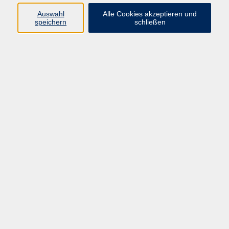
Auswahl
Alle Cookies akzeptieren und
speichern
schließen
ChatGPT verstehen, anwenden und
bewerten
Di. 18.08.2026 17:00
Pirmasens
10-Fingersystem in 10 Stunden -
Tastschreiben für Jugendliche und
Erwachsene
Fr. 28.08.2026 16:00
Pirmasens
Grundlagen am PC und Notebook für