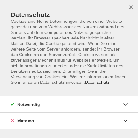
×
Datenschutz
Cookies sind kleine Datenmengen, die von einer Website
gesendet und vom Webbrowser des Nutzers während des
Surfens auf dem Computer des Nutzers gespeichert
Skip to main content
werden. Ihr Browser speichert jede Nachricht in einer
kleinen Datei, die Cookie genannt wird. Wenn Sie eine
weitere Seite vom Server anfordern, sendet Ihr Browser
Der Kurs konnte nicht gefunden werden.
das Cookie an den Server zurück. Cookies wurden als
zuverlässiger Mechanismus für Websites entwickelt, um
sich Informationen zu merken oder die Surfaktivitäten des
Benutzers aufzuzeichnen. Bitte willigen Sie in die
Verwendung von Cookies ein. Weitere Informationen finden
Sie in unseren Datenschutzhinweisen.
Datenschutz
Impressum
AGB
Datenschutzerklärung
Notwendig
Matomo
Volkshochschule Pirmasens
Hans-Sachs-Straße 2