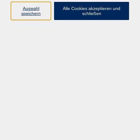
66955 Pirmasens
Auswahl
Alle Cookies akzeptieren und
Telefon
(06331) 213647
speichern
schließen
Telefax (06331) 213875
Internet:
www.vhs-pirmasens.de
E-Mail:
volkshochschule@pirmasens.de
Öffnungszeiten des VHS-Sekretariats
Montag - Donnerstag
9:00 - 12:30 Uhr & 14:00 - 16:00 Uhr
Freitag
9:00 - 12:30 Uhr
Bitte beachten Sie abweichende Öffnungszeiten
außerhalb der Semester.