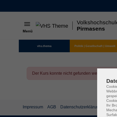
Volkshochschul
Pirmasens
Menü
Skip to main content
vhs.thema
Politik | Gesellschaft | Umwelt
Der Kurs konnte nicht gefunden werden.
Dat
Cookie
Webbr
gespei
Cookie
Ihr Br
Impressum
AGB
Datenschutzerklärung
Mechan
Surfak