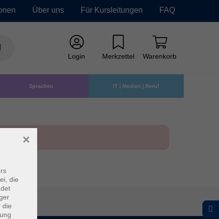
ionen
Über uns
Für Kursleitungen
FAQ
Login
Merkzettel
Warenkorb
Sprachen
IT | Medien | Beruf
×
rs
ei, die
ndet
ger
 die
dung