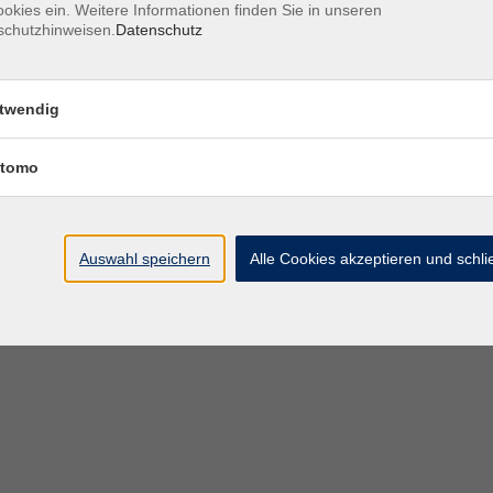
okies ein. Weitere Informationen finden Sie in unseren
schutzhinweisen.
Datenschutz
Öffnungszeiten des VHS-Sekretariats
twendig
Montag - Donnerstag
9:00 - 12:30 Uhr & 1
Freitag
tomo
Bitte beachten Sie abweichende Öffnungszeiten außer
Semester.
Auswahl speichern
Alle Cookies akzeptieren und schl