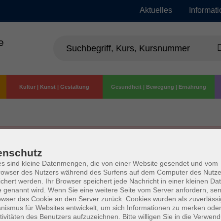
Aktuelles
Informat
e
Kultur | Kunst | Gestaltung
Gesundheit | Bewegung | Ernährung
enschutz
s sind kleine Datenmengen, die von einer Website gesendet und vom
owser des Nutzers während des Surfens auf dem Computer des Nutze
chert werden. Ihr Browser speichert jede Nachricht in einer kleinen Dat
 genannt wird. Wenn Sie eine weitere Seite vom Server anfordern, se
owser das Cookie an den Server zurück. Cookies wurden als zuverlässi
ismus für Websites entwickelt, um sich Informationen zu merken oder
tivitäten des Benutzers aufzuzeichnen. Bitte willigen Sie in die Verwen