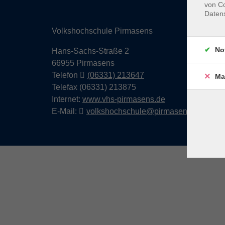
von Co
Daten
Volkshochschule Pirmasens
No
Hans-Sachs-Straße 2
66955 Pirmasens
Telefon
(06331) 213647
Ma
Telefax (06331) 213875
Internet:
www.vhs-pirmasens.de
E-Mail:
volkshochschule@pirmasens.de