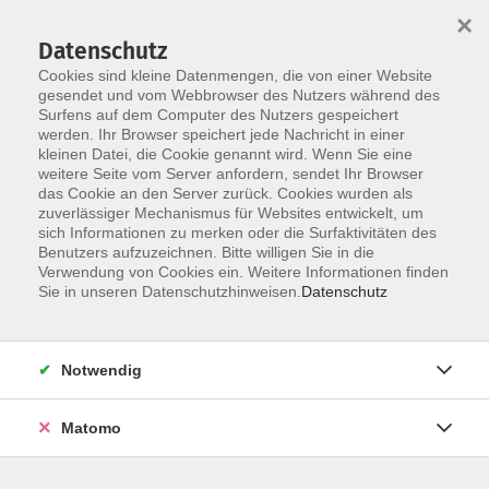
×
Datenschutz
Cookies sind kleine Datenmengen, die von einer Website
gesendet und vom Webbrowser des Nutzers während des
Surfens auf dem Computer des Nutzers gespeichert
Skip to main content
werden. Ihr Browser speichert jede Nachricht in einer
kleinen Datei, die Cookie genannt wird. Wenn Sie eine
weitere Seite vom Server anfordern, sendet Ihr Browser
Der Kurs konnte nicht gefunden werden.
das Cookie an den Server zurück. Cookies wurden als
zuverlässiger Mechanismus für Websites entwickelt, um
sich Informationen zu merken oder die Surfaktivitäten des
Benutzers aufzuzeichnen. Bitte willigen Sie in die
Verwendung von Cookies ein. Weitere Informationen finden
Impressum
Sie in unseren Datenschutzhinweisen.
Datenschutz
AGB
Datenschutzerklärung
Notwendig
Matomo
Volkshochschule Pirmasens
Hans-Sachs-Straße 2