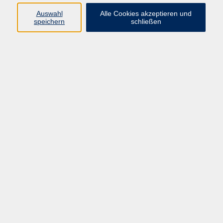
66955 Pirmasens
Auswahl
Alle Cookies akzeptieren und
Telefon
(06331) 213647
speichern
schließen
Telefax (06331) 213875
Internet:
www.vhs-pirmasens.de
E-Mail:
volkshochschule@pirmasens.de
Öffnungszeiten des VHS-Sekretariats
Montag - Donnerstag
9:00 - 12:30 Uhr & 14:00 - 16:00 Uhr
Freitag
9:00 - 12:30 Uhr
Bitte beachten Sie abweichende Öffnungszeiten
außerhalb der Semester.