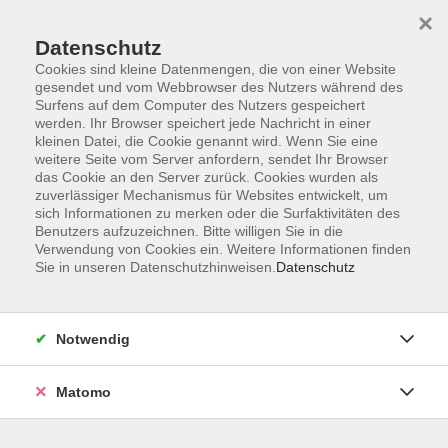
×
Datenschutz
Cookies sind kleine Datenmengen, die von einer Website
gesendet und vom Webbrowser des Nutzers während des
Surfens auf dem Computer des Nutzers gespeichert
Skip to main content
werden. Ihr Browser speichert jede Nachricht in einer
kleinen Datei, die Cookie genannt wird. Wenn Sie eine
weitere Seite vom Server anfordern, sendet Ihr Browser
Der Kurs konnte nicht gefunden werden.
das Cookie an den Server zurück. Cookies wurden als
zuverlässiger Mechanismus für Websites entwickelt, um
sich Informationen zu merken oder die Surfaktivitäten des
Benutzers aufzuzeichnen. Bitte willigen Sie in die
Verwendung von Cookies ein. Weitere Informationen finden
Sie in unseren Datenschutzhinweisen.
Datenschutz
Impressum
AGB
Datenschutzerklärung
Notwendig
Matomo
Volkshochschule Pirmasens
Hans-Sachs-Straße 2