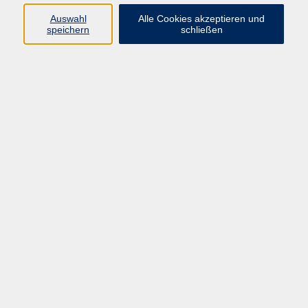
66955 Pirmasens
Auswahl
Alle Cookies akzeptieren und
Telefon
(06331) 213647
speichern
schließen
Telefax (06331) 213875
Internet:
www.vhs-pirmasens.de
E-Mail:
volkshochschule@pirmasens.de
Öffnungszeiten des VHS-Sekretariats
Montag - Donnerstag
9:00 - 12:30 Uhr & 14:00 - 16:00 Uhr
Freitag
9:00 - 12:30 Uhr
Bitte beachten Sie abweichende Öffnungszeiten
außerhalb der Semester.