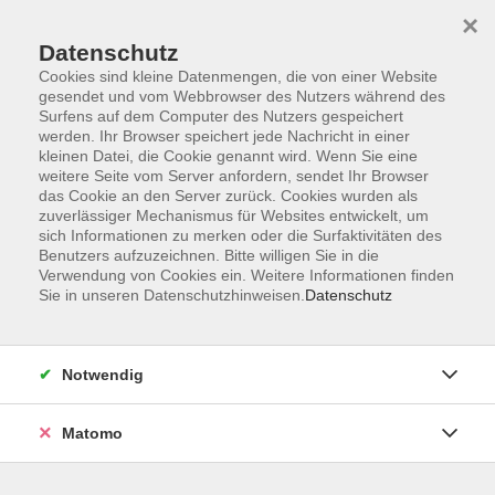
×
Datenschutz
Cookies sind kleine Datenmengen, die von einer Website
gesendet und vom Webbrowser des Nutzers während des
Surfens auf dem Computer des Nutzers gespeichert
Skip to main content
werden. Ihr Browser speichert jede Nachricht in einer
kleinen Datei, die Cookie genannt wird. Wenn Sie eine
weitere Seite vom Server anfordern, sendet Ihr Browser
Der Kurs konnte nicht gefunden werden.
das Cookie an den Server zurück. Cookies wurden als
zuverlässiger Mechanismus für Websites entwickelt, um
sich Informationen zu merken oder die Surfaktivitäten des
Benutzers aufzuzeichnen. Bitte willigen Sie in die
Verwendung von Cookies ein. Weitere Informationen finden
Sie in unseren Datenschutzhinweisen.
Datenschutz
Impressum
AGB
Datenschutzerklärung
Notwendig
Matomo
Volkshochschule Pirmasens
Hans-Sachs-Straße 2