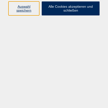
66955 Pirmasens
Auswahl
Alle Cookies akzeptieren und
Telefon
(06331) 213647
speichern
schließen
Telefax (06331) 213875
Internet:
www.vhs-pirmasens.de
E-Mail:
volkshochschule@pirmasens.de
Öffnungszeiten des VHS-Sekretariats
Montag - Donnerstag
9:00 - 12:30 Uhr & 14:00 - 16:00 Uhr
Freitag
9:00 - 12:30 Uhr
Bitte beachten Sie abweichende Öffnungszeiten
außerhalb der Semester.