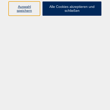
66955 Pirmasens
Auswahl
Alle Cookies akzeptieren und
Telefon
(06331) 213647
speichern
schließen
Telefax (06331) 213875
Internet:
www.vhs-pirmasens.de
E-Mail:
volkshochschule@pirmasens.de
Öffnungszeiten des VHS-Sekretariats
Montag - Donnerstag
9:00 - 12:30 Uhr & 14:00 - 16:00 Uhr
Freitag
9:00 - 12:30 Uhr
Bitte beachten Sie abweichende Öffnungszeiten
außerhalb der Semester.