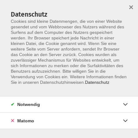
×
Datenschutz
Cookies sind kleine Datenmengen, die von einer Website
gesendet und vom Webbrowser des Nutzers während des
Surfens auf dem Computer des Nutzers gespeichert
Skip to main content
werden. Ihr Browser speichert jede Nachricht in einer
kleinen Datei, die Cookie genannt wird. Wenn Sie eine
weitere Seite vom Server anfordern, sendet Ihr Browser
Der Kurs konnte nicht gefunden werden.
das Cookie an den Server zurück. Cookies wurden als
zuverlässiger Mechanismus für Websites entwickelt, um
sich Informationen zu merken oder die Surfaktivitäten des
Benutzers aufzuzeichnen. Bitte willigen Sie in die
Verwendung von Cookies ein. Weitere Informationen finden
Impressum
Sie in unseren Datenschutzhinweisen.
Datenschutz
AGB
Datenschutzerklärung
Notwendig
Matomo
Volkshochschule Pirmasens
Hans-Sachs-Straße 2