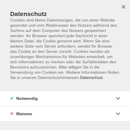
×
Datenschutz
Cookies sind kleine Datenmengen, die von einer Website
gesendet und vom Webbrowser des Nutzers während des
Surfens auf dem Computer des Nutzers gespeichert
Skip to main content
werden. Ihr Browser speichert jede Nachricht in einer
kleinen Datei, die Cookie genannt wird. Wenn Sie eine
weitere Seite vom Server anfordern, sendet Ihr Browser
das Cookie an den Server zurück. Cookies wurden als
Plastisches Gestalten
zuverlässiger Mechanismus für Websites entwickelt, um
sich Informationen zu merken oder die Surfaktivitäten des
Benutzers aufzuzeichnen. Bitte willigen Sie in die
Verwendung von Cookies ein. Weitere Informationen finden
Sie in unseren Datenschutzhinweisen.
Datenschutz
0 Kurse
Notwendig
Suchergebnisse Li
zurück zu Kunst | Kultur | Gestaltung
Matomo