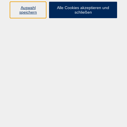
Ergebnisse filtern
Auswahl
Alle Cookies akzeptieren und
speichern
schließen
Keine passenden Kurse gefunden.
Impressum
AGB
Datenschutzerklärung
Volkshochschule Pirmasens
Hans-Sachs-Straße 2
66955 Pirmasens